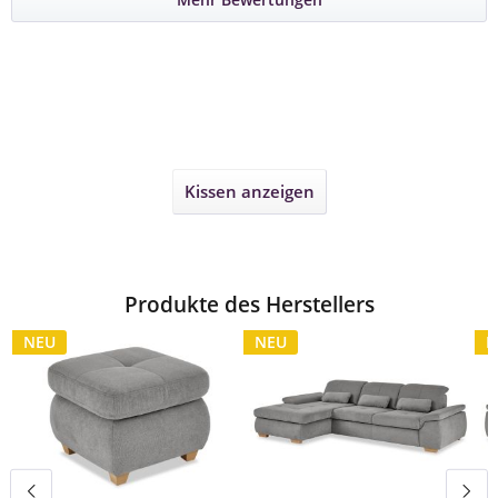
Kissen
anzeigen
Produkte des Herstellers
NEU
NEU
N