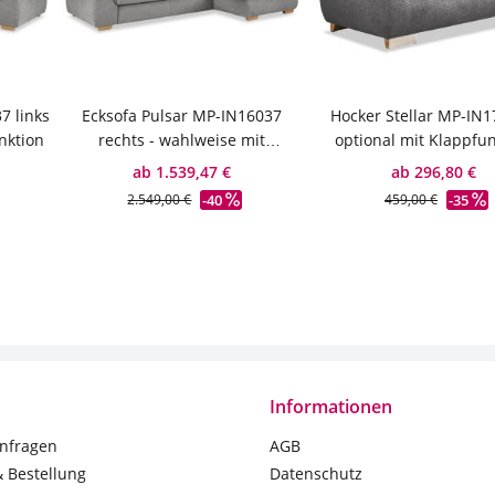
7 links
Ecksofa Pulsar MP-IN16037
Hocker Stellar MP-IN1
nktion
rechts - wahlweise mit
optional mit Klappfun
Schlaffunktion
ab 1.539,47 €
ab 296,80 €
-40
-35
2.549,00 €
459,00 €
Informationen
nfragen
AGB
& Bestellung
Datenschutz