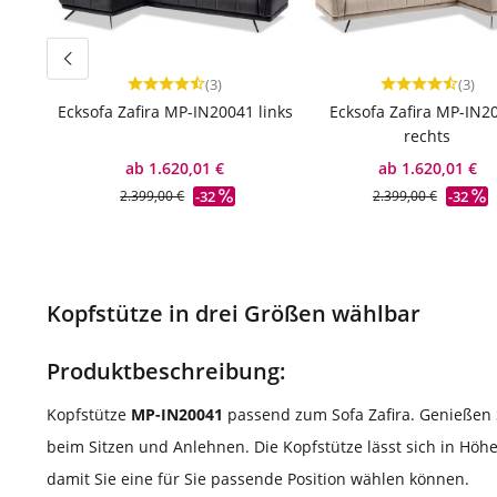
(3)
(3)
Durchschnittliche Bewertung von 4.67 von 5 Ster
Durchschnittlic
Ecksofa Zafira MP-IN20041 links
Ecksofa Zafira MP-IN2
rechts
ab 1.620,01 €
ab 1.620,01 €
-32
-32
2.399,00 €
2.399,00 €
Kopfstütze in drei Größen wählbar
Produktbeschreibung:
Kopfstütze
MP-IN20041
passend zum Sofa Zafira. Genießen 
beim Sitzen und Anlehnen. Die Kopfstütze lässt sich in Höh
damit Sie eine für Sie passende Position wählen können.