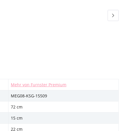
Mehr von Furnster Premium
MEG08-KSG-15509
72 cm
15 cm
22 cm