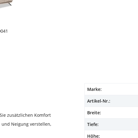
nen
he Bewertung von 4.67 von 5 Sternen
0041
Marke:
Artikel-Nr.:
Breite:
Sie zusätzlichen Komfort
e und Neigung verstellen,
Tiefe:
Höhe: