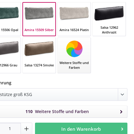
Salsa 12962
Amira 15509 Silber
 15506 Opal
Amira 16524 Platin
Anthrazit
Amira 15509 Silber
 15506 Opal
Amira 16524 Platin
Salsa 12962 Anthraz
Weitere Stoffe und
 12966 Grau
Salsa 13274 Smoke
Farben
 12966 Grau
Salsa 13274 Smoke
auswählen
hrung
110
Weitere Stoffe und Farben
dukt Anzahl: Gib den gewünschten Wert e
In den Warenkorb