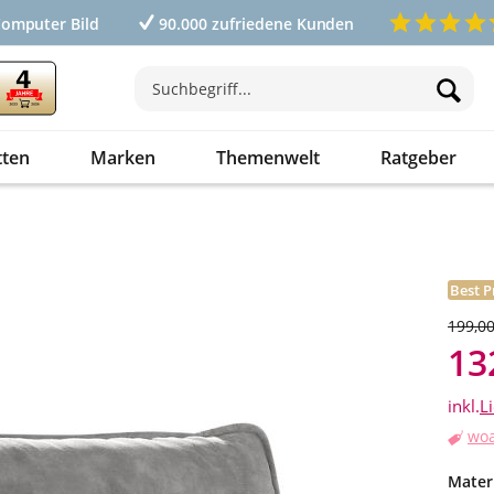
Computer Bild
90.000 zufriedene Kunden
tten
Marken
Themenwelt
Ratgeber
Best P
199,00
13
inkl.
L
woa
Mater