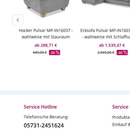
Hocker Pulsar MP-IN16037 -
Ecksofa Pulsar MP-IN1603
wahlweise mit Stauraum
- wahlweise mit Schlaffu
ab 288,71 €
ab 1.539,47 €
-36
-40
449,00 €
2.549,00 €
Service Hotline
Service
Telefonische Beratung:
Produkta
05731-2451624
Einkauf 