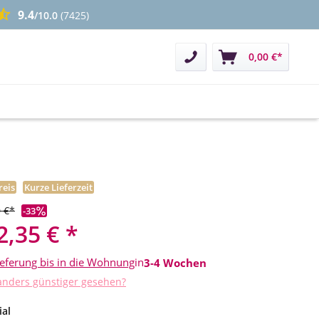
9.4
/10.0
(7425)
Kontakt
0,00 €*
reis
Kurze Lieferzeit
 €*
-33
2,35 € *
ieferung bis in die Wohnung
in
3-4 Wochen
nders günstiger gesehen?
auswählen
ial