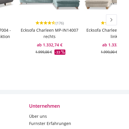
(176)
(176
Durchschnittliche Bewertung von 4.69 von 5 Ste
Durchschnittl
7004 -
Ecksofa Charleen MP-IN14007
Ecksofa Charleen MP-
ktion
rechts
links
ab 1.332,74 €
ab 1.332,74 €
-33
-33
1.999,00 €
1.999,00 €
Unternehmen
Über uns
Furnster Erfahrungen