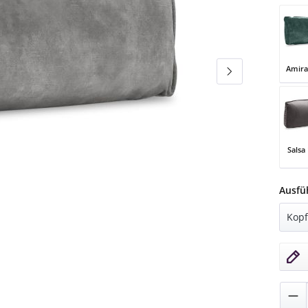
Amira
Amira
Salsa
Salsa
Ausfü
Pro