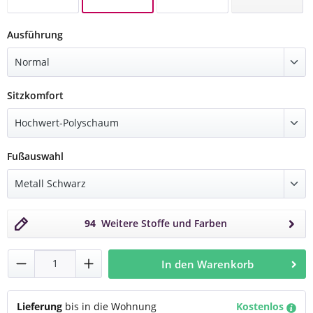
Velvet 91 Stone
Velvet 36 Lime
Velvet 96 Anthrazit
auswählen
Ausführung
auswählen
Sitzkomfort
auswählen
Fußauswahl
94
Weitere Stoffe und Farben
Produkt Anzahl: Gib den gewünschten Wert
In den Warenkorb
Lieferung
bis in die Wohnung
Kostenlos