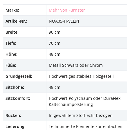
Marke:
Mehr von Furnster
Artikel-Nr.:
NOA05-H-VEL91
Breite:
90 cm
Tiefe:
70 cm
Höhe:
48 cm
Füße:
Metall Schwarz oder Chrom
Grundgestell:
Hochwertiges stabiles Holzgestell
Sitzhöhe:
48 cm
Sitzkomfort:
Hochwert-Polyschaum oder DuraFlex
Kaltschaumpolsterung
Rücken:
In gewähltem Stoff echt bezogen
Lieferung:
Teilmontierte Elemente zur einfachen