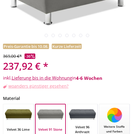
Preis-Garantie bis 10.08.
Kurze Lieferzeit
369,00 €*
-36
237,92 € *
inkl.
Lieferung bis in die Wohnung
in
4-6 Wochen
woanders günstiger gesehen?
auswählen
Material
Weitere Stoffe
Velvet 96
Velvet 91 Stone
Velvet 36 Lime
und Farben
Anthrazit