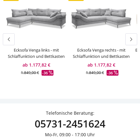
Ecksofa Venga links - mit
Ecksofa Venga rechts - mit
Ec
Schlaffunktion und Bettkasten
Schlaffunktion und Bettkasten
ab 1.177,82 €
ab 1.177,82 €
-36
-36
1.849,00 €
1.849,00 €
Telefonische Beratung:
05731-2451624
Mo-Fr, 09:00 - 17:00 Uhr