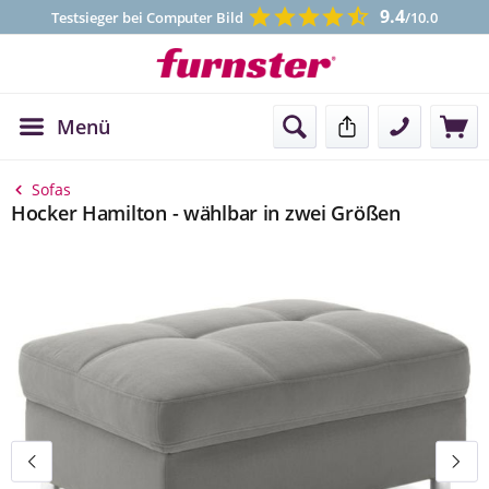
9.4
Testsieger bei Computer Bild
/10.0
Menü
Kontakt
Sofas
Hocker Hamilton - wählbar in zwei Größen
Bildergalerie überspringen