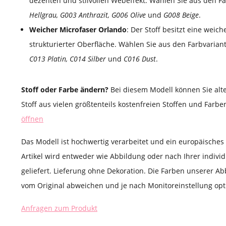
dezenten und stilvollen Webeffekt. Wählen Sie aus den F
Hellgrau, G003 Anthrazit, G006 Olive
und
G008 Beige
.
Weicher Microfaser Orlando
: Der Stoff besitzt eine weic
strukturierter Oberfläche. Wählen Sie aus den Farbvaria
C013 Platin, C014 Silber
und
C016 Dust
.
Stoff oder Farbe ändern?
Bei diesem Modell können Sie alt
Stoff aus vielen größtenteils kostenfreien Stoffen und Farb
öffnen
Das Modell ist hochwertig verarbeitet und ein europäische
Artikel wird entweder wie Abbildung oder nach Ihrer indivi
geliefert. Lieferung ohne Dekoration. Die Farben unserer Ab
vom Original abweichen und je nach Monitoreinstellung opti
Anfragen zum Produkt