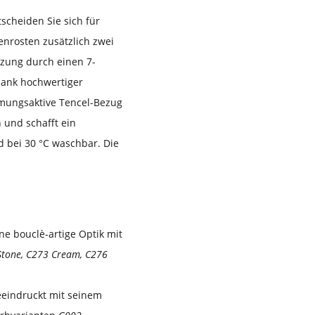
tscheiden Sie sich für
enrosten zusätzlich zwei
tzung durch einen 7-
dank hochwertiger
mungsaktive Tencel-Bezug
n und schafft ein
 bei 30 °C waschbar. Die
ne bouclè-artige Optik mit
Stone, C273 Cream, C276
eeindruckt mit seinem