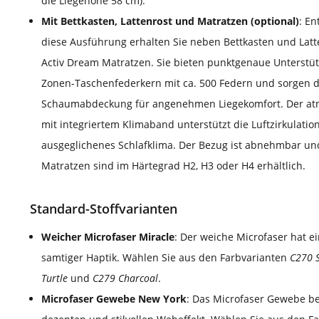
die Liegehöhe 58 cm).
Mit Bettkasten, Lattenrost und Matratzen (optional)
: En
diese Ausführung erhalten Sie neben Bettkasten und Latt
Activ Dream Matratzen. Sie bieten punktgenaue Unterstü
Zonen-Taschenfederkern mit ca. 500 Federn und sorgen 
Schaumabdeckung für angenehmen Liegekomfort. Der at
mit integriertem Klimaband unterstützt die Luftzirkulatio
ausgeglichenes Schlafklima. Der Bezug ist abnehmbar und
Matratzen sind im Härtegrad H2, H3 oder H4 erhältlich.
Standard-Stoffvarianten
Weicher Microfaser Miracle
: Der weiche Microfaser hat ei
samtiger Haptik. Wählen Sie aus den Farbvarianten
C270 
Turtle
und
C279 Charcoal
.
Microfaser Gewebe New York
: Das Microfaser Gewebe b