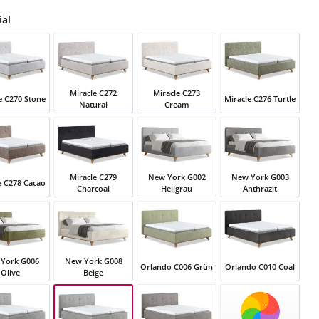
auswählen
ial
Miracle C272
Miracle C273
e C270 Stone
Miracle C276 Turtle
Natural
Cream
le C270 Stone
Miracle C272 Natural
Miracle C273 Cream
Miracle C276 Turtle
Miracle C279
New York G002
New York G003
e C278 Cacao
Charcoal
Hellgrau
Anthrazit
le C278 Cacao
Miracle C279 Charcoal
New York G002 Hellgrau
New York G003 Anth
York G006
New York G008
Orlando C006 Grün
Orlando C010 Coal
Olive
Beige
ork G006 Olive
New York G008 Beige
Orlando C006 Grün
Orlando C010 Coal