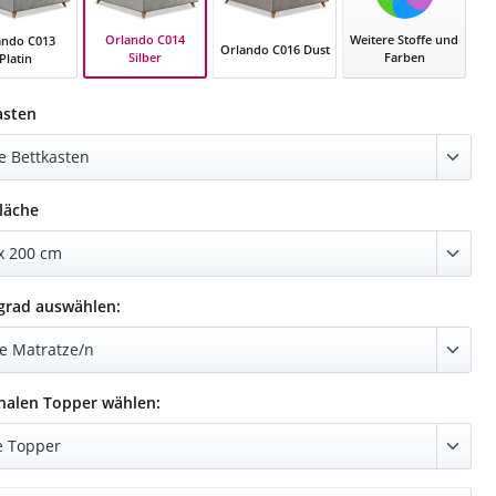
Weitere Stoffe und
Orlando C014
ando C013
Orlando C016 Dust
Farben
Silber
Platin
Orlando C014 Silber
do C013 Platin
Orlando C016 Dust
auswählen
asten
auswählen
läche
auswählen
grad auswählen:
auswählen
nalen Topper wählen: