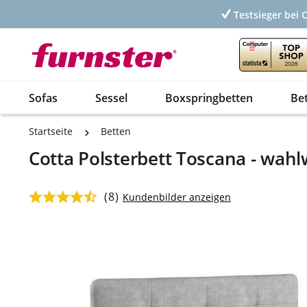
Testsieger bei 
Sofas
Sessel
Boxspringbetten
Be
Startseite
Betten
Cotta Polsterbett Toscana - wahl
(8)
Durchschnittliche Bewertung von 4.38 von 5 Sternen
Kundenbilder anzeigen
Bildergalerie überspringen