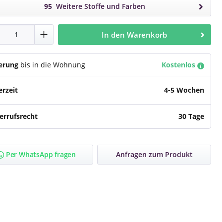
95
Weitere Stoffe und Farben
dukt Anzahl: Gib den gewünschten Wert e
In den Warenkorb
ferung
bis in die Wohnung
Kostenlos
erzeit
4-5 Wochen
errufsrecht
30 Tage
Per WhatsApp fragen
Anfragen zum Produkt