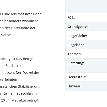
n Füße aus massiver Eiche
Füße:
ine besonders wohnliche
Grundgestell:
hen der Unterkante der
n Szene.
Liegefläche:
Liegehöhe:
Themen:
ührung ist das Bett je
Lieferung:
gen Bettkästen
n lassen. Der Deckel des
Hergestellt:
 verleimten
Hinweis:
sätzlichen Stabilisierung.
nen Einhängebeschlag in
r 20 cm Matratze beträgt