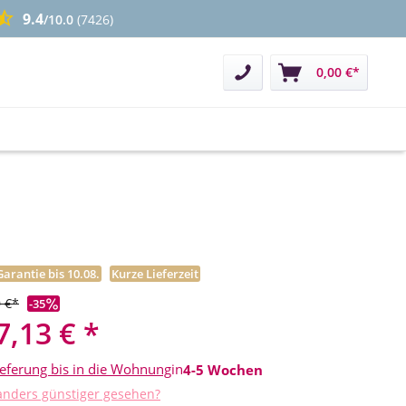
9.4
/10.0
(7426)
Kontakt
0,00 €*
Garantie bis 10.08.
Kurze Lieferzeit
 €*
-35
7,13 € *
ieferung bis in die Wohnung
in
4-5 Wochen
nders günstiger gesehen?