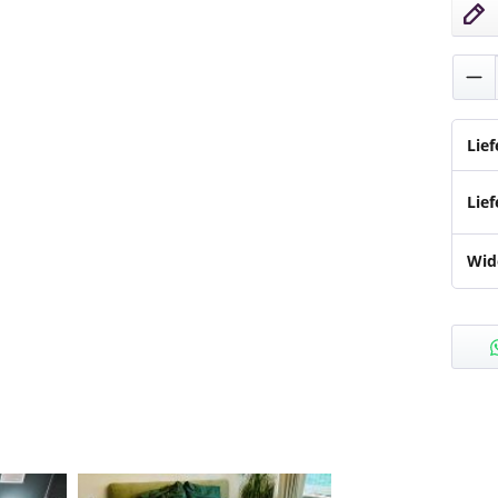
Pro
Lie
Lief
Wid