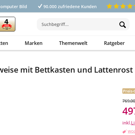
Computer Bild
90.000 zufriedene Kunden
tten
Marken
Themenwelt
Ratgeber
weise mit Bettkasten und Lattenrost
Preis-
769,00
49
inkl.
L
woa