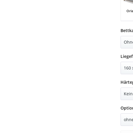
Orl
Orlan
Bettk
Liegef
Härte
Optio