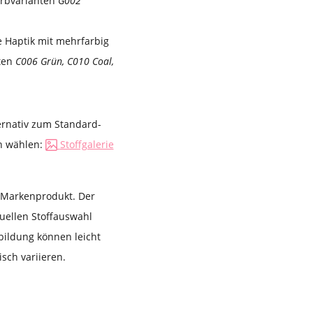
arbvarianten
G002
he Haptik mit mehrfarbig
nten
C006 Grün, C010 Coal,
ernativ zum Standard-
en wählen:
Stoffgalerie
s Markenprodukt. Der
duellen Stoffauswahl
bildung können leicht
sch variieren.