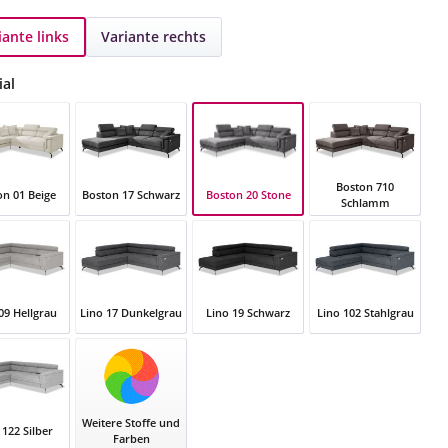
iante links
Variante rechts
auswählen
ial
Boston 710
Boston 20 Stone
on 01 Beige
Boston 17 Schwarz
Schlamm
Boston 20 Stone
n 01 Beige
Boston 17 Schwarz
Boston 710 Schla
09 Hellgrau
Lino 17 Dunkelgrau
Lino 19 Schwarz
Lino 102 Stahlgrau
09 Hellgrau
Lino 17 Dunkelgrau
Lino 19 Schwarz
Lino 102 Stahlgrau
Weitere Stoffe und
 122 Silber
Farben