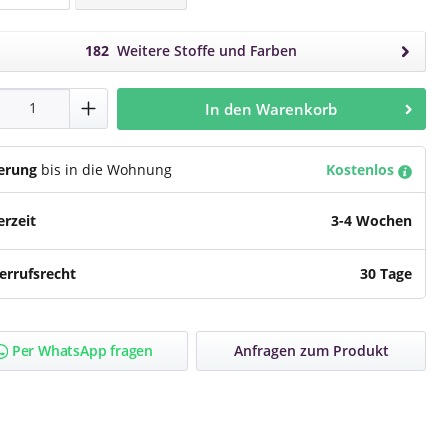
122 Silber
182
Weitere Stoffe und Farben
dukt Anzahl: Gib den gewünschten Wert e
In den Warenkorb
ferung
bis in die Wohnung
Kostenlos
erzeit
3-4 Wochen
errufsrecht
30 Tage
Per WhatsApp fragen
Anfragen zum Produkt