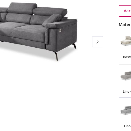
Var
Mater
Bost
Bosto
Lino 
Lino 
Lino