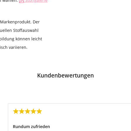
en wählen:
Stoffgalerie
s Markenprodukt. Der
duellen Stoffauswahl
bildung können leicht
sch variieren.
Kundenbewertungen
Bewertung mit 5 von 5 Sternen
Rundum zufrieden