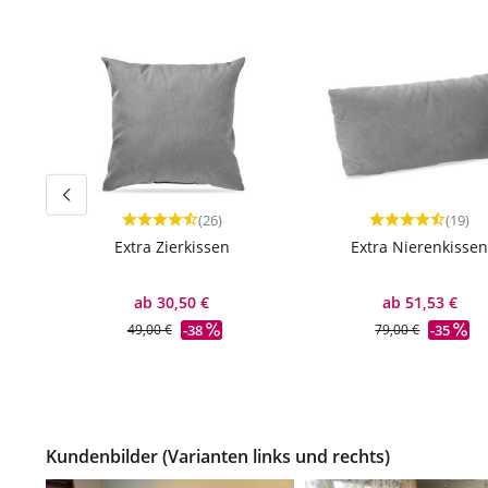
(26)
(19)
Durchschnittliche Bewertung von 4.73 von 5 Ster
Durchschnittlic
Extra Zierkissen
Extra Nierenkisse
ab 30,50 €
ab 51,53 €
-38
-35
49,00 €
79,00 €
Kundenbilder (Varianten links und rechts)