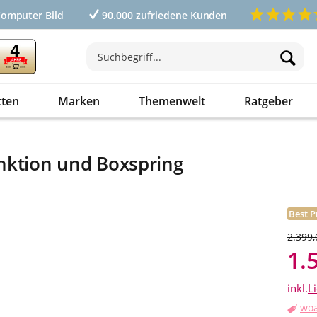
Computer Bild
90.000 zufriedene Kunden
tten
Marken
Themenwelt
Ratgeber
funktion und Boxspring
Best P
2.399,
1.
inkl.
L
woa