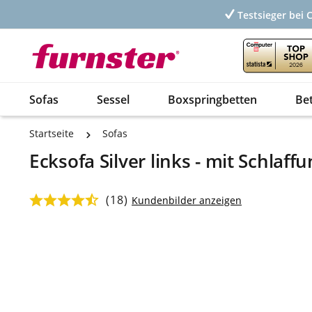
Testsieger bei 
Sofas
Sessel
Boxspringbetten
Be
Startseite
Sofas
Ecksofa Silver links - mit Schlaf
(18)
Durchschnittliche Bewertung von 4.82 von 5 Sternen
Kundenbilder anzeigen
Bildergalerie überspringen