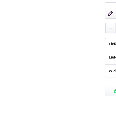
Lino 
Pro
Lie
Lief
Wid