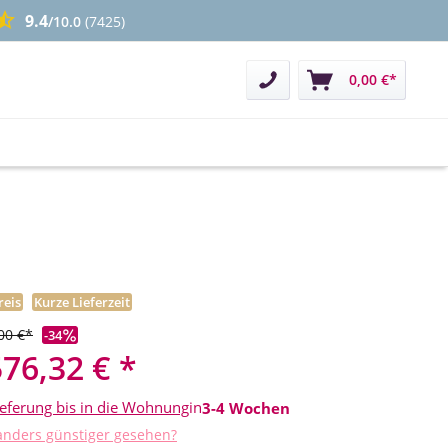
9.4
/10.0
(7425)
Kontakt
0,00 €*
reis
Kurze Lieferzeit
00 €*
-34
576,32 € *
ieferung bis in die Wohnung
in
3-4 Wochen
nders günstiger gesehen?