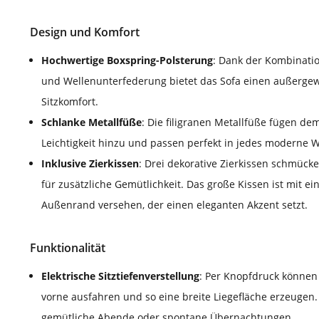
Design und Komfort
Hochwertige Boxspring-Polsterung
: Dank der Kombinati
und Wellenunterfederung bietet das Sofa einen außerge
Sitzkomfort.
Schlanke Metallfüße
: Die filigranen Metallfüße fügen d
Leichtigkeit hinzu und passen perfekt in jedes moderne 
Inklusive Zierkissen
: Drei dekorative Zierkissen schmück
für zusätzliche Gemütlichkeit. Das große Kissen ist mit e
Außenrand versehen, der einen eleganten Akzent setzt.
Funktionalität
Elektrische Sitztiefenverstellung
: Per Knopfdruck können 
vorne ausfahren und so eine breite Liegefläche erzeugen. 
gemütliche Abende oder spontane Übernachtungen.