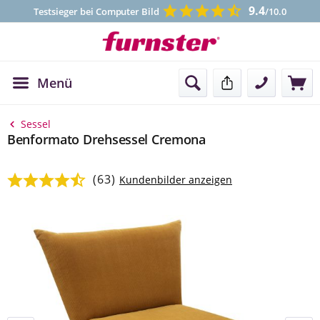
9.4
Testsieger bei Computer Bild
/10.0
Menü
Kontakt
Sessel
Benformato Drehsessel Cremona
(63)
Durchschnittliche Bewertung von 4.59 von 5 Sternen
Kundenbilder anzeigen
Bildergalerie überspringen