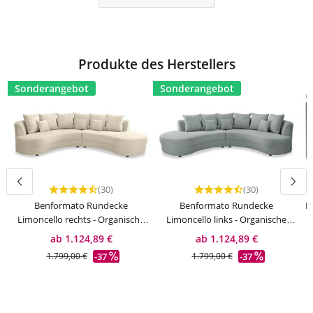
Produkte des Herstellers
Sonderangebot
Sonderangebot
(30)
(30)
Durchschnittliche Bewertung von 4.83 von 5 Sternen
Durchschnittliche Bewert
Benformato Rundecke
Benformato Rundecke
B
Limoncello rechts - Organische
Limoncello links - Organische
Form
Form
ab 1.124,89 €
ab 1.124,89 €
-37
-37
1.799,00 €
1.799,00 €