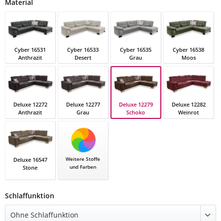
auswählen
Material
Cyber 16531
Cyber 16533
Cyber 16535
Cyber 16538
Anthrazit
Desert
Grau
Moos
Cyber 16531 Anthrazit
Cyber 16533 Desert
Cyber 16535 Grau
Cyber 16538 Mo
Deluxe 12279
Deluxe 12272
Deluxe 12277
Deluxe 12282
Schoko
Anthrazit
Grau
Weinrot
Deluxe 12279 Schoko
Deluxe 12272 Anthrazit
Deluxe 12277 Grau
Deluxe 12282 We
Weitere Stoffe
Deluxe 16547
und Farben
Stone
Deluxe 16547 Stone
auswählen
Schlaffunktion