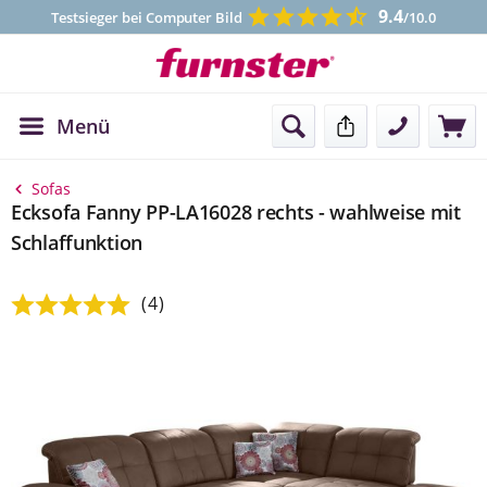
9.4
Testsieger bei Computer Bild
/10.0
Menü
Kontakt
Sofas
Ecksofa Fanny PP-LA16028 rechts - wahlweise mit
Schlaffunktion
(4)
Durchschnittliche Bewertung von 5 von 5 Sternen
Bildergalerie überspringen