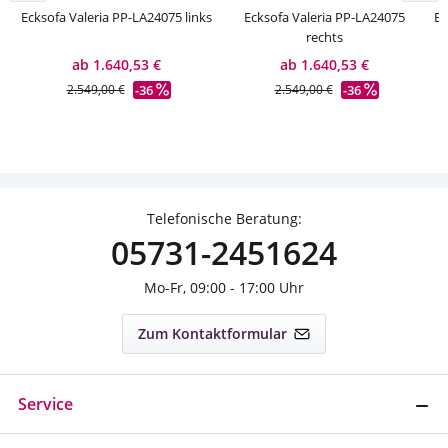
Ecksofa Valeria PP-LA24075 links
Ecksofa Valeria PP-LA24075
Ec
rechts
ab 1.640,53 €
ab 1.640,53 €
-36
-36
2.549,00 €
2.549,00 €
Telefonische Beratung:
05731-2451624
Mo-Fr, 09:00 - 17:00 Uhr
Zum Kontaktformular
Service