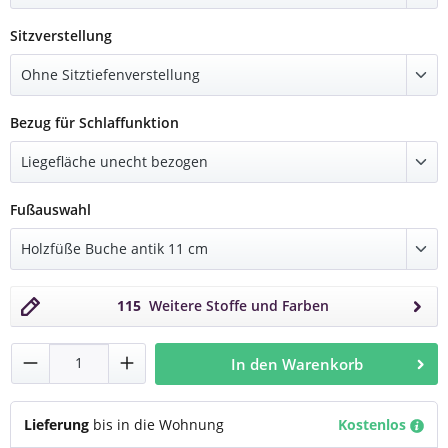
auswählen
Sitzverstellung
auswählen
Bezug für Schlaffunktion
auswählen
Fußauswahl
115
Weitere Stoffe und Farben
Produkt Anzahl: Gib den gewünschten Wert
In den Warenkorb
Lieferung
bis in die Wohnung
Kostenlos