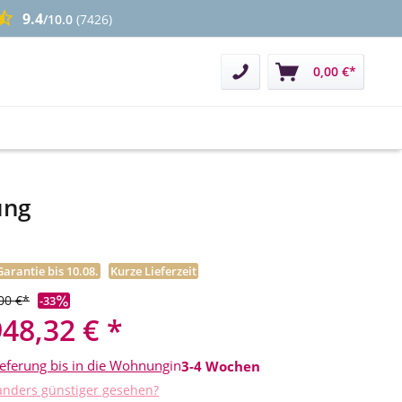
9.4
/10.0
(7426)
Kontakt
0,00 €*
ung
Garantie bis 10.08.
Kurze Lieferzeit
00 €*
-33
948,32 € *
ieferung bis in die Wohnung
in
3-4 Wochen
nders günstiger gesehen?