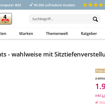
Computer Bild
90.000 zufriedene Kunden
tten
Marken
Themenwelt
Ratgeber
s - wahlweise mit Sitztiefenverstell
Preis-
2.899,
1.
inkl.
L
woa