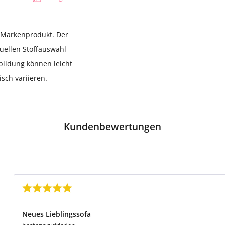
s Markenprodukt. Der
duellen Stoffauswahl
bildung können leicht
sch variieren.
Kundenbewertungen
Bewertung mit 5 von 5 Sternen
Neues Lieblingssofa