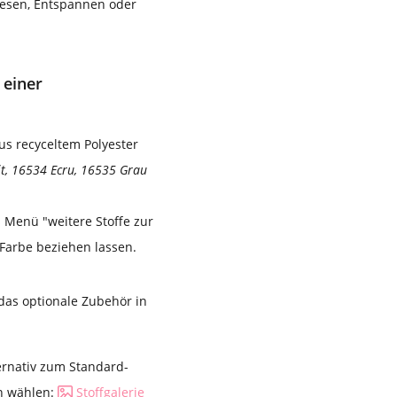
 Lesen, Entspannen oder
 einer
aus recyceltem Polyester
t, 16534 Ecru, 16535 Grau
s Menü "weitere Stoffe zur
Farbe beziehen lassen.
 das optionale Zubehör in
ernativ zum Standard-
en wählen:
Stoffgalerie