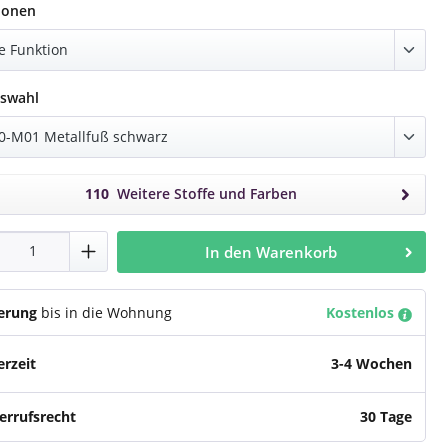
auswählen
ionen
auswählen
swahl
110
Weitere Stoffe und Farben
dukt Anzahl: Gib den gewünschten Wert e
In den Warenkorb
ferung
bis in die Wohnung
Kostenlos
erzeit
3-4 Wochen
errufsrecht
30 Tage