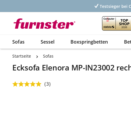
Testsieger bei 
Sofas
Sessel
Boxspringbetten
Be
Startseite
Sofas
Ecksofa Elenora MP-IN23002 recht
(3)
Durchschnittliche Bewertung von 5 von 5 Sternen
Bildergalerie überspringen