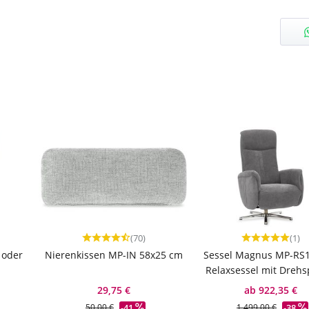
(70)
(1)
he Bewertung von 4.79 von 5 Sternen
Durchschnittliche Bewertung von 4.66 von 5 Ste
Durchschnittl
 oder
Nierenkissen MP-IN 58x25 cm
Sessel Magnus MP-RS1
Relaxsessel mit Drehs
29,75 €
ab 922,35 €
-41
-38
50,00 €
1.499,00 €