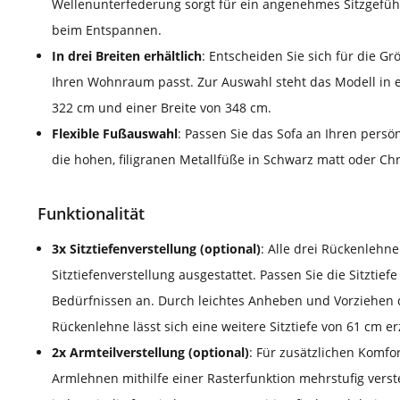
Wellenunterfederung sorgt für ein angenehmes Sitzgefühl
beim Entspannen.
In drei Breiten erhältlich
: Entscheiden Sie sich für die Gr
Ihren Wohnraum passt. Zur Auswahl steht das Modell in e
322 cm und einer Breite von 348 cm.
Flexible Fußauswahl
: Passen Sie das Sofa an Ihren persön
die hohen, filigranen Metallfüße in Schwarz matt oder C
Funktionalität
3x Sitztiefenverstellung (optional)
: Alle drei Rückenlehn
Sitztiefenverstellung ausgestattet. Passen Sie die Sitztief
Bedürfnissen an. Durch leichtes Anheben und Vorziehen d
Rückenlehne lässt sich eine weitere Sitztiefe von 61 cm e
2x Armteilverstellung (optional)
: Für zusätzlichen Komfor
Armlehnen mithilfe einer Rasterfunktion mehrstufig verst