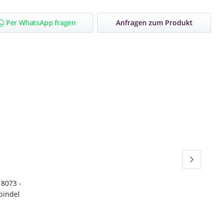
Per WhatsApp fragen
Anfragen zum Produkt
rnen
iche Bewertung von 5 von 5 Sternen
8073 -
pindel