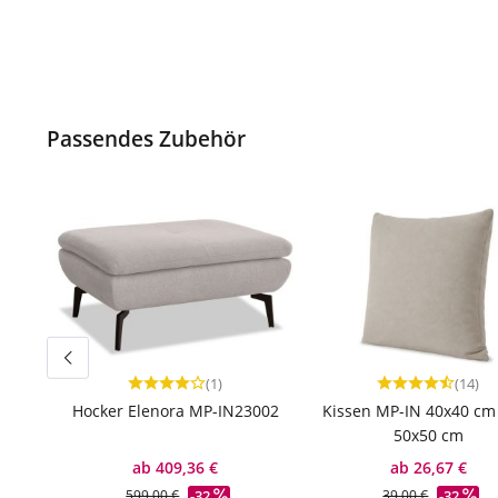
Passendes Zubehör
(1)
(14)
Durchschnittliche Bewertung von 4 von 5 Sternen
Durchschnittlic
Hocker Elenora MP-IN23002
Kissen MP-IN 40x40 cm
50x50 cm
ab 409,36 €
ab 26,67 €
-32
-32
599,00 €
39,00 €