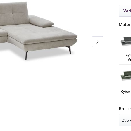
Var
Mater
Cyb
A
Cyber
Cyber
Cybe
Breite