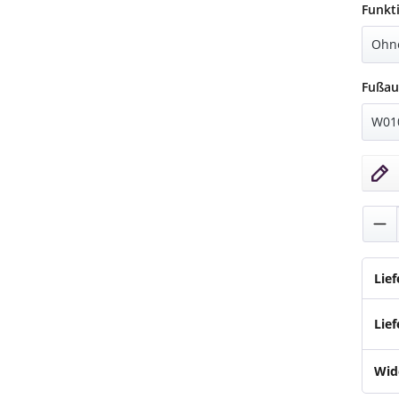
Funkt
Fußau
Pro
Lie
Lief
Wid