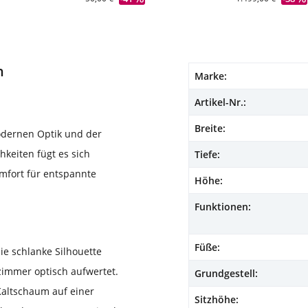
n
Marke:
Artikel-Nr.:
Breite:
odernen Optik und der
keiten fügt es sich
Tiefe:
mfort für entspannte
Höhe:
Funktionen:
Füße:
ie schlanke Silhouette
nzimmer optisch aufwertet.
Grundgestell:
Kaltschaum auf einer
Sitzhöhe: