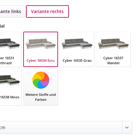
iante links
Variante rechts
auswählen
ial
er 16531
Cyber 16537
Cyber 16534 Ecru
Cyber 16535 Grau
nthrazit
Mandel
Cyber 16534 Ecru
 16531 Anthrazit
Cyber 16535 Grau
Cyber 16537 Mande
Weitere Stoffe und
 16538 Moos
Farben
r 16538 Moos
auswählen