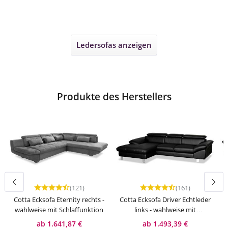
Ledersofas
anzeigen
Produkte des Herstellers
(121)
(161)
Durchschnittliche Bewertung von 4.75 von 5 Sternen
Durchschnittliche Bewert
Cotta Ecksofa Eternity rechts -
Cotta Ecksofa Driver Echtleder
wahlweise mit Schlaffunktion
links - wahlweise mit
Schlaffunktion
ab 1.641,87 €
ab 1.493,39 €