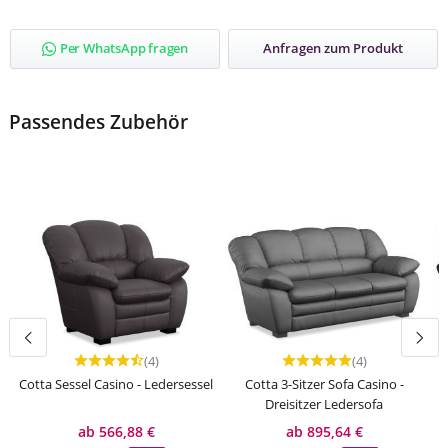
Per WhatsApp fragen
Anfragen zum Produkt
Passendes Zubehör
(4)
(4)
Durchschnittliche Bewertung von 4.75 von 5 Sternen
Durchschnittliche Bewer
Cotta Sessel Casino - Ledersessel
Cotta 3-Sitzer Sofa Casino -
G
Dreisitzer Ledersofa
ab 566,88 €
ab 895,64 €