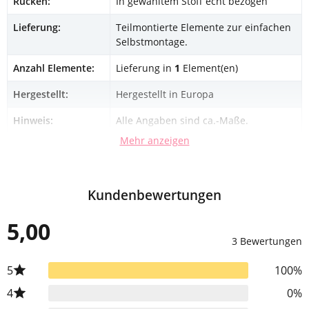
Rücken:
In gewähltem Stoff echt bezogen
Lieferung:
Teilmontierte Elemente zur einfachen
Selbstmontage.
Anzahl Elemente:
Lieferung in
1
Element(en)
Hergestellt:
Hergestellt in Europa
Hinweis:
Alle Angaben sind ca.-Maße.
Mehr anzeigen
Kundenbewertungen
5,00
3 Bewertungen
5
100%
4
0%