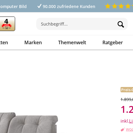
Computer Bild
90.000 zufriedene Kunden
tten
Marken
Themenwelt
Ratgeber
Preis-
1.899,
1.
inkl.
L
woa