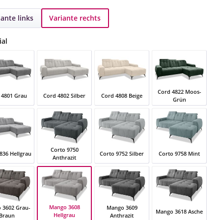
iante links
Variante rechts
auswählen
ial
Cord 4822 Moos-
 4801 Grau
Cord 4802 Silber
Cord 4808 Beige
Grün
4801 Grau
Cord 4802 Silber
Cord 4808 Beige
Cord 4822 Moos-Gr
Corto 9750
836 Hellgrau
Corto 9752 Silber
Corto 9758 Mint
Anthrazit
4836 Hellgrau
Corto 9750 Anthrazit
Corto 9752 Silber
Corto 9758 Mint
Mango 3608
 3602 Grau-
Mango 3609
Mango 3618 Asche
Hellgrau
Braun
Anthrazit