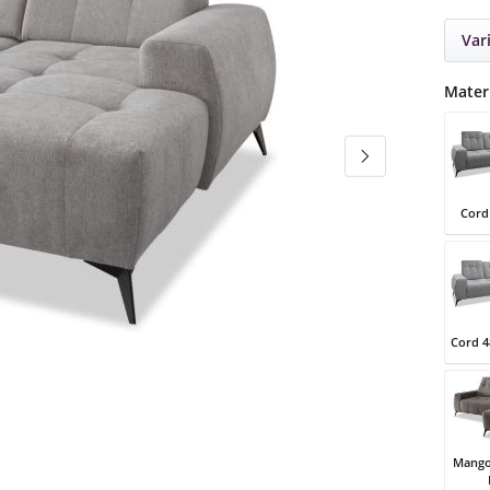
Var
Mater
Cord
Cord 
Cord 4
Cord 
Mango