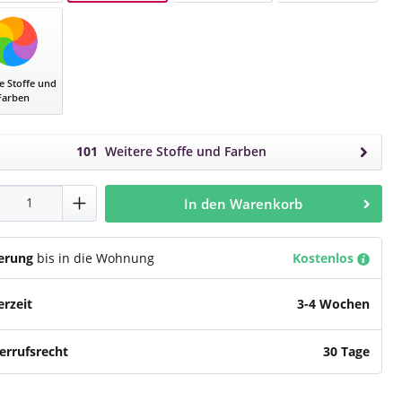
Mango 3608 Hellgrau
o 3602 Grau-Braun
Mango 3609 Anthrazit
Mango 3618 Asche
e Stoffe und
Farben
101
Weitere Stoffe und Farben
dukt Anzahl: Gib den gewünschten Wert e
In den Warenkorb
ferung
bis in die Wohnung
Kostenlos
erzeit
3-4 Wochen
errufsrecht
30 Tage