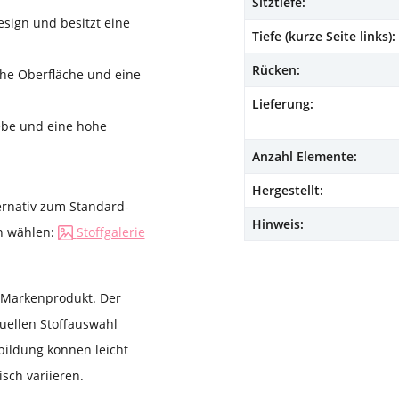
Sitztiefe:
esign und besitzt eine
Tiefe (kurze Seite links):
Rücken:
iche Oberfläche und eine
Lieferung:
ebe und eine hohe
Anzahl Elemente:
Hergestellt:
ernativ zum Standard-
Hinweis:
en wählen:
Stoffgalerie
s Markenprodukt. Der
duellen Stoffauswahl
bildung können leicht
sch variieren.