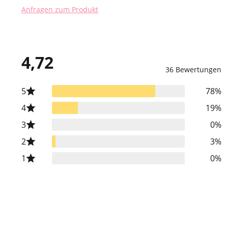
Anfragen zum Produkt
4,72
36 Bewertungen
5
78%
4
19%
3
0%
2
3%
1
0%