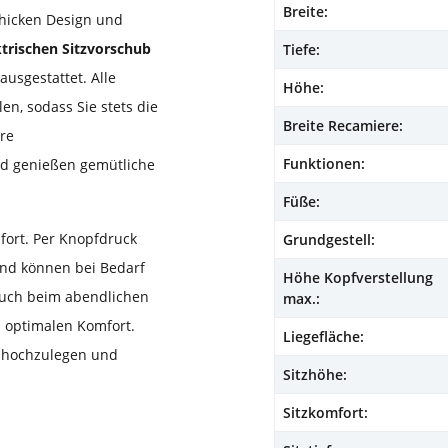
Breite:
chicken Design und
ktrischen Sitzvorschub
Tiefe:
ausgestattet. Alle
Höhe:
en, sodass Sie stets die
Breite Recamiere:
hre
Funktionen:
nd genießen gemütliche
Füße:
mfort. Per Knopfdruck
Grundgestell:
 und können bei Bedarf
Höhe Kopfverstellung
auch beim abendlichen
max.:
n optimalen Komfort.
Liegefläche:
nt hochzulegen und
Sitzhöhe:
Sitzkomfort: