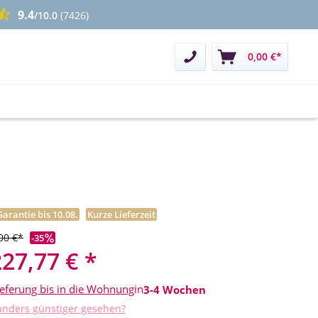
9.4
/10.0
(7426)
Kontakt
0,00 €*
Garantie bis 10.08.
Kurze Lieferzeit
00 €*
-35
227,77 € *
ieferung bis in die Wohnung
in
3-4 Wochen
nders günstiger gesehen?