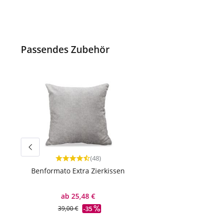
Passendes Zubehör
(48)
Durchschnittliche Bewertung von 4.54 von 5 Ster
Benformato Extra Zierkissen
ab 25,48 €
-35
39,00 €