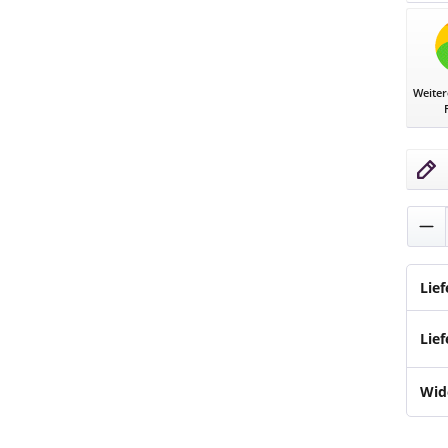
Mang
Weiter
Pro
Lie
Lief
Wid