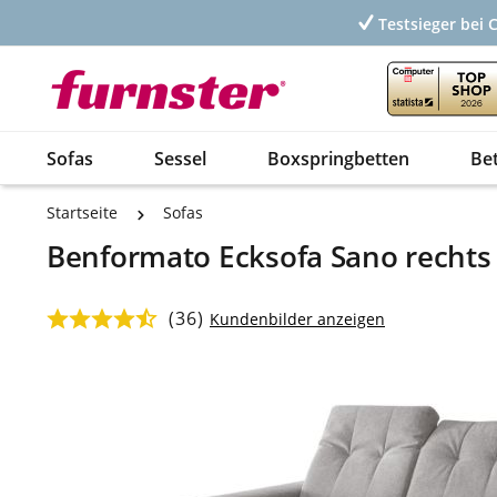
Testsieger bei 
Sofas
Sessel
Boxspringbetten
Be
Startseite
Sofas
Benformato Ecksofa Sano rechts
(36)
Durchschnittliche Bewertung von 4.78 von 5 Sternen
Kundenbilder anzeigen
Bildergalerie überspringen