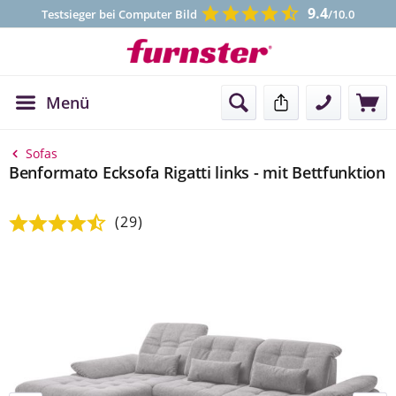
9.4
Testsieger bei Computer Bild
/10.0
Menü
Kontakt
Sofas
Benformato Ecksofa Rigatti links - mit Bettfunktion
(29)
Durchschnittliche Bewertung von 4.94 von 5 Sternen
Bildergalerie überspringen