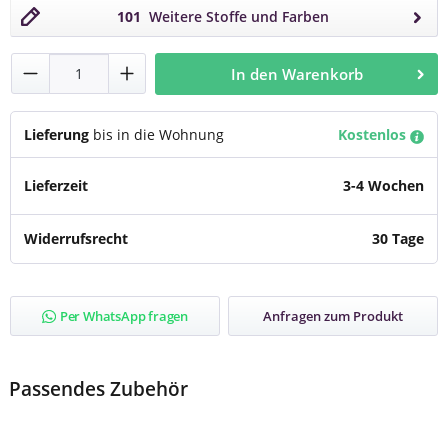
101
Weitere Stoffe und Farben
Produkt Anzahl: Gib den gewünschten Wert
In den Warenkorb
Lieferung
bis in die Wohnung
Kostenlos
Lieferzeit
3-4 Wochen
Widerrufsrecht
30 Tage
Per WhatsApp fragen
Anfragen zum Produkt
Passendes Zubehör