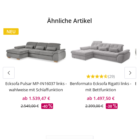
Ähnliche Artikel
NEU
(29)
Durchschnittliche Bewert
Ecksofa Pulsar MP-IN16037 links -
Benformato Ecksofa Rigatti links -
Ec
wahlweise mit Schlaffunktion
mit Bettfunktion
ab 1.539,47 €
ab 1.497,50 €
-40
-38
2.549,00 €
2.399,00 €