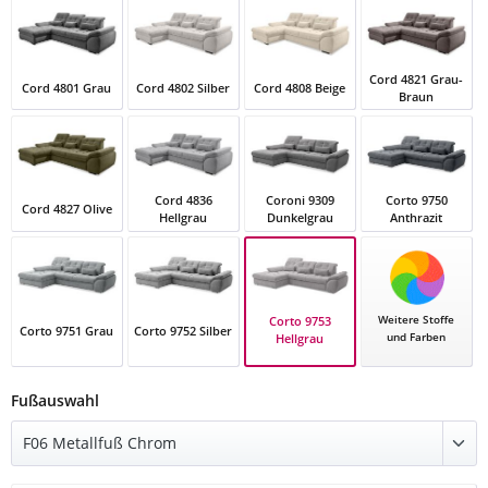
Cord 4821 Grau-
Cord 4801 Grau
Cord 4802 Silber
Cord 4808 Beige
Braun
Cord 4801 Grau
Cord 4802 Silber
Cord 4808 Beige
Cord 4821 Grau
Cord 4836
Coroni 9309
Corto 9750
Cord 4827 Olive
Hellgrau
Dunkelgrau
Anthrazit
Cord 4827 Olive
Cord 4836 Hellgrau
Coroni 9309 Dunkelgrau
Corto 9750 Anth
Weitere Stoffe
Corto 9753
Corto 9751 Grau
Corto 9752 Silber
und Farben
Hellgrau
Corto 9753 Hellgrau
Corto 9751 Grau
Corto 9752 Silber
auswählen
Fußauswahl