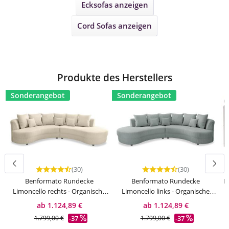
Ecksofas
anzeigen
Cord Sofas
anzeigen
Produkte des Herstellers
Sonderangebot
Sonderangebot
(30)
(30)
Durchschnittliche Bewertung von 4.83 von 5 Sternen
Durchschnittliche Bewert
Benformato Rundecke
Benformato Rundecke
B
Limoncello rechts - Organische
Limoncello links - Organische
Form
Form
ab 1.124,89 €
ab 1.124,89 €
-37
-37
1.799,00 €
1.799,00 €