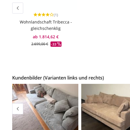
(1)
Durchschnittliche Bewertung von 4 von 5 Sternen
Wohnlandschaft Tribecca -
gleichschenklig
ab 1.814,62 €
-33
2.699,00 €
Kundenbilder (Varianten links und rechts)