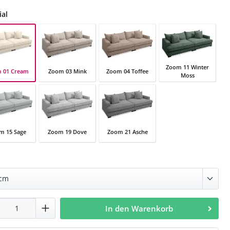
auswählen
ial
Zoom 11 Winter
 01 Cream
Zoom 03 Mink
Zoom 04 Toffee
Moss
 01 Cream
Zoom 03 Mink
Zoom 04 Toffee
Zoom 11 Winter Mo
m 15 Sage
Zoom 19 Dove
Zoom 21 Asche
 15 Sage
Zoom 19 Dove
Zoom 21 Asche
auswählen
dukt Anzahl: Gib den gewünschten Wert e
In den Warenkorb