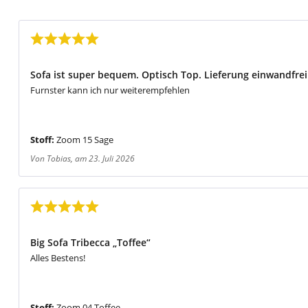
Bewertung mit 5 von 5 Sternen
Sofa ist super bequem. Optisch Top. Lieferung einwandfrei
Furnster kann ich nur weiterempfehlen
Stoff:
Zoom 15 Sage
Von Tobias
, am 23. Juli 2026
Bewertung mit 5 von 5 Sternen
Big Sofa Tribecca „Toffee“
Alles Bestens!
Stoff:
Zoom 04 Toffee