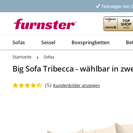
Testsieger bei 
Sofas
Sessel
Boxspringbetten
Be
Startseite
Sofas
Big Sofa Tribecca - wählbar in z
(5)
Durchschnittliche Bewertung von 4.8 von 5 Sternen
Kundenbilder anzeigen
Bildergalerie überspringen