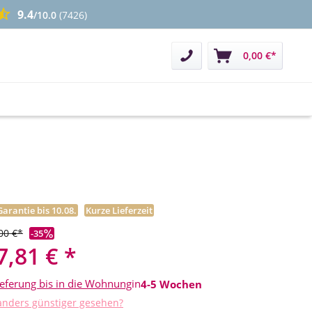
9.4
/10.0
(7426)
Kontakt
0,00 €*
Garantie bis 10.08.
Kurze Lieferzeit
00 €*
-35
7,81 € *
ieferung bis in die Wohnung
in
4-5 Wochen
nders günstiger gesehen?