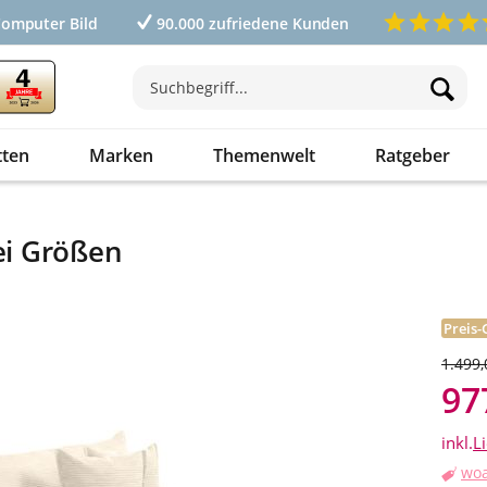
Computer Bild
90.000 zufriedene Kunden
tten
Marken
Themenwelt
Ratgeber
wei Größen
Preis-
1.499,
97
inkl.
L
woa