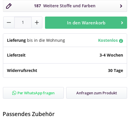
187
Weitere Stoffe und Farben
Produkt Anzahl: Gib den gewünschten Wert
In den Warenkorb
Lieferung
bis in die Wohnung
Kostenlos
Lieferzeit
3-4 Wochen
Widerrufsrecht
30 Tage
Per WhatsApp fragen
Anfragen zum Produkt
Passendes Zubehör