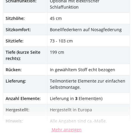
Schlaffunktion:
Optional mit elektrischer
Schlaffunktion
Sitzhöhe:
45 cm
Sitzkomfort:
Bonellfederkern auf Nosagfederung
Sitztiefe:
73 - 103 cm
Tiefe (kurze Seite
199 cm
rechts):
Rücken:
In gewähltem Stoff echt bezogen
Lieferung:
Teilmontierte Elemente zur einfachen
Selbstmontage.
Anzahl Elemente:
Lieferung in
3
Element(en)
Hergestellt:
Hergestellt in Europa
Hinweis:
Alle Angaben sind ca.-Maße.
Mehr anzeigen