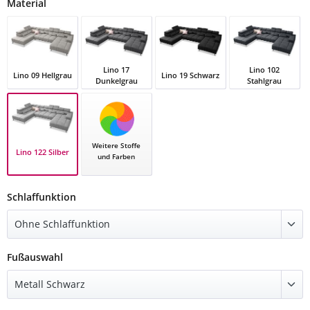
auswählen
Material
Lino 17
Lino 102
Lino 09 Hellgrau
Lino 19 Schwarz
Dunkelgrau
Stahlgrau
Lino 09 Hellgrau
Lino 17 Dunkelgrau
Lino 19 Schwarz
Lino 102 Stahlg
Weitere Stoffe
Lino 122 Silber
und Farben
Lino 122 Silber
auswählen
Schlaffunktion
auswählen
Fußauswahl