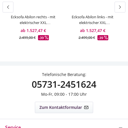
Ecksofa Abilon rechts - mit
Ecksofa Abilon links - mit
E
elektrischer XXL
elektrischer XXL
Sitztiefenverstellung
Sitztiefenverstellung
ab 1.527,47 €
ab 1.527,47 €
-39
-39
2.499,00 €
2.499,00 €
Telefonische Beratung:
05731-2451624
Mo-Fr, 09:00 - 17:00 Uhr
Zum Kontaktformular
Service