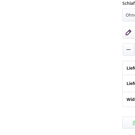
Schla
Pro
Lie
Lief
Wid