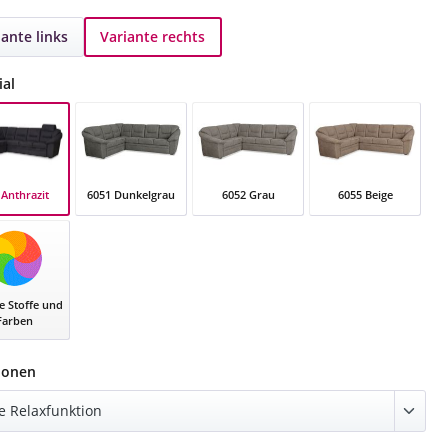
iante links
Variante rechts
auswählen
ial
 Anthrazit
6051 Dunkelgrau
6052 Grau
6055 Beige
nthrazit
6051 Dunkelgrau
6052 Grau
6055 Beige
e Stoffe und
Farben
auswählen
ionen