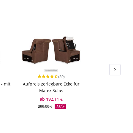
(39)
rnen
che Bewertung von 4.7 von 5 Sternen
Durchschnittliche Bewertung von 4.64 von 5 St
 - mit
Aufpreis zerlegbare Ecke für
Matex Sofas
ab 192,11 €
-36
299,00 €