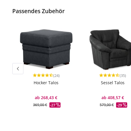
Passendes Zubehör
(24)
(35)
Durchschnittliche Bewertung von 4.79 von 5 Ster
Durchschnittlic
Hocker Talos
Sessel Talos
ab 268,43 €
ab 408,57 €
-27
-29
369,00 €
579,00 €