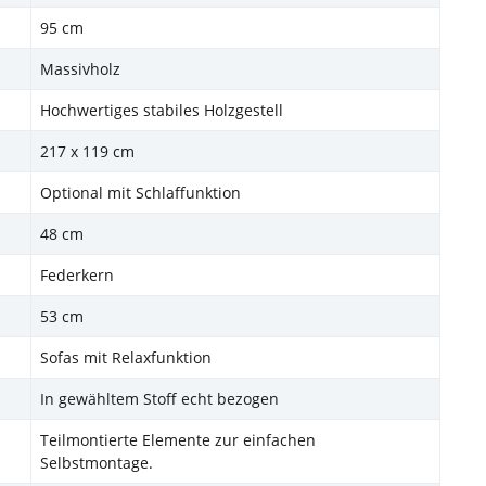
95 cm
Massivholz
Hochwertiges stabiles Holzgestell
217 x 119 cm
Optional mit Schlaffunktion
48 cm
Federkern
53 cm
Sofas mit Relaxfunktion
In gewähltem Stoff echt bezogen
Teilmontierte Elemente zur einfachen
Selbstmontage.