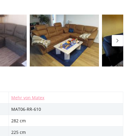
Mehr von Matex
MAT06-RR-610
282 cm
225 cm