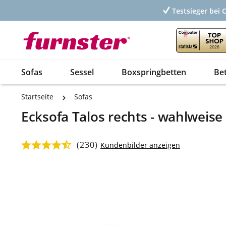
Testsieger bei 
Sofas
Sessel
Boxspringbetten
Be
Startseite
Sofas
Ecksofa Talos rechts - wahlweise
(230)
Durchschnittliche Bewertung von 4.8 von 5 Sternen
Kundenbilder anzeigen
Bildergalerie überspringen