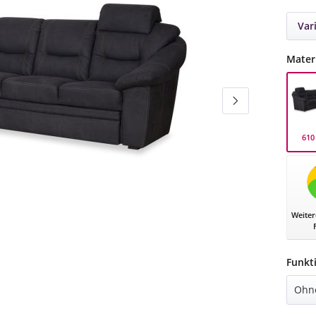
Var
Mater
610
610 A
Weiter
Funkt