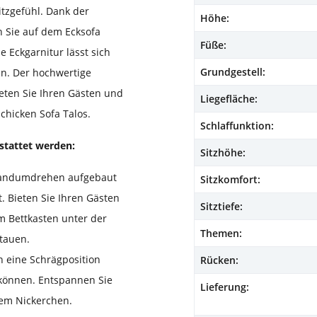
tzgefühl. Dank der
Höhe:
 Sie auf dem Ecksofa
Füße:
 Eckgarnitur lässt sich
Grundgestell:
en. Der hochwertige
eten Sie Ihren Gästen und
Liegefläche:
hicken Sofa Talos.
Schlaffunktion:
stattet werden:
Sitzhöhe:
m Handumdrehen aufgebaut
Sitzkomfort:
. Bieten Sie Ihren Gästen
Sitztiefe:
m Bettkasten unter der
Themen:
stauen.
n eine Schrägposition
Rücken:
 können. Entspannen Sie
Lieferung:
nem Nickerchen.