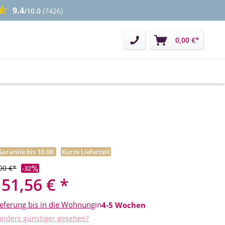
9.4
/10.0
(7426)
Kontakt
0,00 €*
Garantie bis 10.08.
Kurze Lieferzeit
00 €*
-32
151,56 € *
ieferung bis in die Wohnung
in
4-5 Wochen
nders günstiger gesehen?