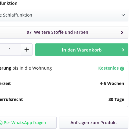
auswählen
ffunktion
97
Weitere Stoffe und Farben
dukt Anzahl: Gib den gewünschten Wert e
In den Warenkorb
ferung
bis in die Wohnung
Kostenlos
erzeit
4-5 Wochen
errufsrecht
30 Tage
Per WhatsApp fragen
Anfragen zum Produkt