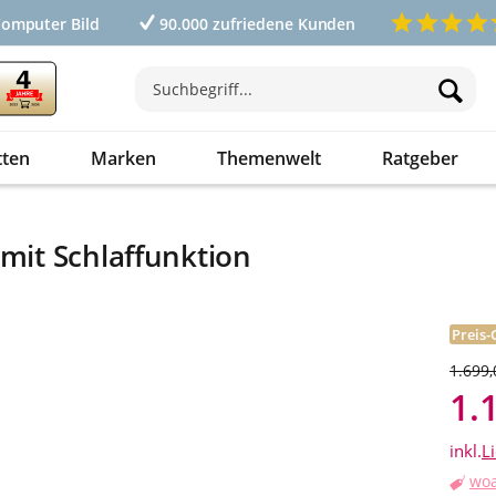
Computer Bild
90.000 zufriedene Kunden
tten
Marken
Themenwelt
Ratgeber
 mit Schlaffunktion
Preis-
1.699,
1.
inkl.
L
woa