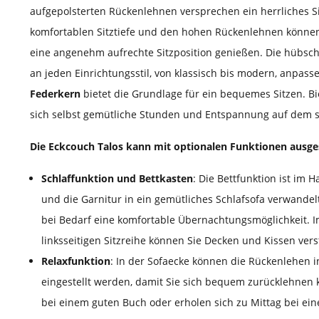
aufgepolsterten Rückenlehnen versprechen ein herrliches Si
komfortablen Sitztiefe und den hohen Rückenlehnen können
eine angenehm aufrechte Sitzposition genießen. Die hübsche
an jeden Einrichtungsstil, von klassisch bis modern, anpass
Federkern
bietet die Grundlage für ein bequemes Sitzen. Bi
sich selbst gemütliche Stunden und Entspannung auf dem sc
Die Eckcouch Talos kann mit optionalen Funktionen ausge
Schlaffunktion und Bettkasten
: Die Bettfunktion ist i
und die Garnitur in ein gemütliches Schlafsofa verwandelt
bei Bedarf eine komfortable Übernachtungsmöglichkeit. I
linksseitigen Sitzreihe können Sie Decken und Kissen ver
Relaxfunktion
: In der Sofaecke können die Rückenlehen i
eingestellt werden, damit Sie sich bequem zurücklehnen
bei einem guten Buch oder erholen sich zu Mittag bei ei