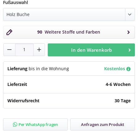
auswählen
Fußauswahl
90
Weitere Stoffe und Farben
Produkt Anzahl: Gib den gewünschten Wert
In den Warenkorb
Lieferung
bis in die Wohnung
Kostenlos
Lieferzeit
4-6 Wochen
Widerrufsrecht
30 Tage
Per WhatsApp fragen
Anfragen zum Produkt