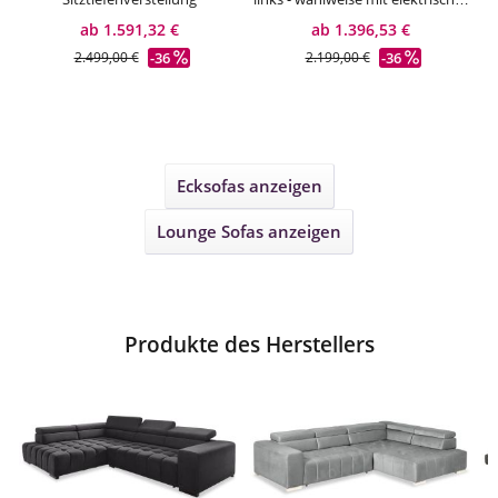
Bettfunktion
ab 1.591,32 €
ab 1.396,53 €
-36
-36
2.499,00 €
2.199,00 €
Ecksofas
anzeigen
Lounge Sofas
anzeigen
Produkte des Herstellers