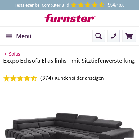
9.4
Testsieger bei Computer Bild
/10.0
Menü
Kontakt
Sofas
Exxpo Ecksofa Elias links - mit Sitztiefenverstellung
(374)
Durchschnittliche Bewertung von 4.65 von 5 Sternen
Kundenbilder anzeigen
Bildergalerie überspringen