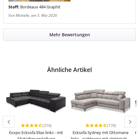
Stoff:
Bordeaux 484 Graphit
Von Michelle
, am 5. Mai 2026
Mehr Bewertungen
Ähnliche Artikel
(374)
(178)
Durchschnittliche Bewertung von 4.65 von 5 Sternen
Durchschnittliche Bewert
Exxpo Ecksofa Elias links - mit
Ecksofa Sydney mit Ottomane
Ca
Sitztiefenverstellung
links - wahlweise mit elektrischer
-