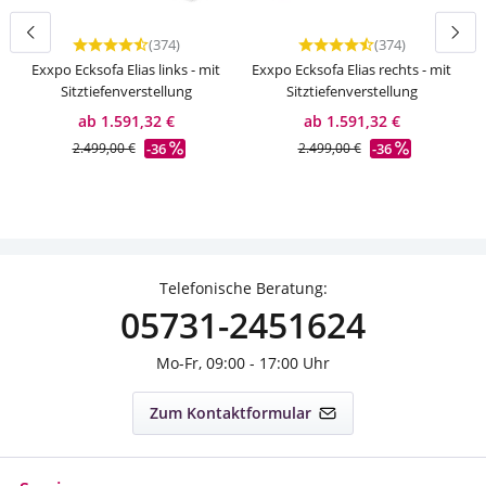
(374)
(374)
Durchschnittliche Bewertung von 4.65 von 5 Sternen
Durchschnittliche Bewert
Exxpo Ecksofa Elias links - mit
Exxpo Ecksofa Elias rechts - mit
E
Sitztiefenverstellung
Sitztiefenverstellung
ab 1.591,32 €
ab 1.591,32 €
-36
-36
2.499,00 €
2.499,00 €
Telefonische Beratung:
05731-2451624
Mo-Fr, 09:00 - 17:00 Uhr
Zum Kontaktformular