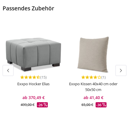
Passendes Zubehör
(15)
(1)
Durchschnittliche Bewertung von 4.73 von 5 Sternen
Durchschnittliche Bewer
Exxpo Hocker Elias
Exxpo Kissen 40x40 cm oder
50x50 cm
ab 370,49 €
ab 41,40 €
-26
-36
499,00 €
65,00 €