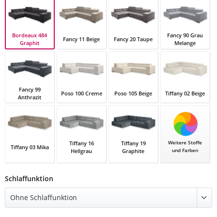
Bordeaux 484
Fancy 90 Grau
Fancy 11 Beige
Fancy 20 Taupe
Graphit
Melange
Bordeaux 484 Graphit
Fancy 11 Beige
Fancy 20 Taupe
Fancy 90 Grau M
Fancy 99
Poso 100 Creme
Poso 105 Beige
Tiffany 02 Beige
Anthrazit
Fancy 99 Anthrazit
Poso 100 Creme
Poso 105 Beige
Tiffany 02 Beige
Weitere Stoffe
Tiffany 16
Tiffany 19
Tiffany 03 Mika
und Farben
Hellgrau
Graphite
Tiffany 03 Mika
Tiffany 16 Hellgrau
Tiffany 19 Graphite
auswählen
Schlaffunktion