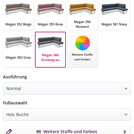
Megan 356
Megan 352 Beige
Megan 355 Rosa
Megan 361 Navy
Mustard
Megan 352 Beige
Megan 355 Rosa
Megan 356 Mustard
Megan 361 Navy
Weitere Stoffe
Megan 366
Megan 363 Grau
und Farben
Dunkelgrau
Megan 366 Dunkelgrau
Megan 363 Grau
auswählen
Ausführung
auswählen
Fußauswahl
90
Weitere Stoffe und Farben