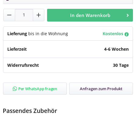
Produkt Anzahl: Gib den gewünschten Wert
In den Warenkorb
Lieferung
bis in die Wohnung
Kostenlos
Lieferzeit
4-6 Wochen
Widerrufsrecht
30 Tage
Per WhatsApp fragen
Anfragen zum Produkt
Passendes Zubehör