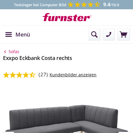
9.4
Testsieger bei Computer Bild
/10.0
Menü
Kontakt
Sofas
Exxpo Eckbank Costa rechts
(27)
Durchschnittliche Bewertung von 4.86 von 5 Sternen
Kundenbilder anzeigen
Bildergalerie überspringen