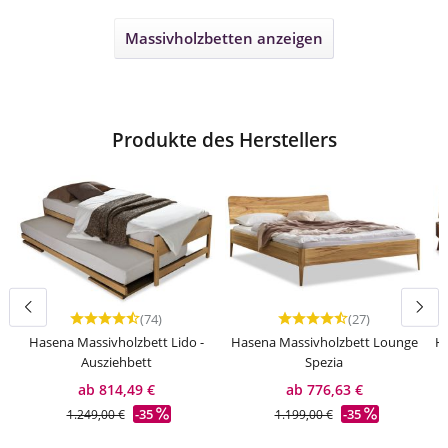
Massivholzbetten
anzeigen
Produkte des Herstellers
(74)
(27)
Durchschnittliche Bewertung von 4.81 von 5 Sternen
Durchschnittliche Bewert
Hasena Massivholzbett Lido -
Hasena Massivholzbett Lounge
Ha
Ausziehbett
Spezia
ab 814,49 €
ab 776,63 €
-35
-35
1.249,00 €
1.199,00 €