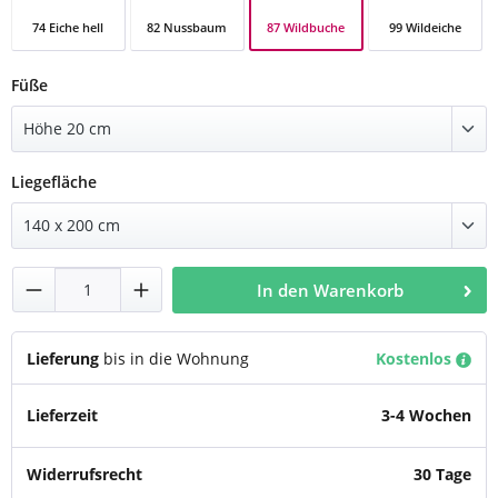
87 Wildbuche
74 Eiche hell
82 Nussbaum
99 Wildeiche
87 Wildbuche
74 Eiche hell
82 Nussbaum
99 Wildeiche
auswählen
Füße
auswählen
Liegefläche
Produkt Anzahl: Gib den gewünschten Wert
In den Warenkorb
Lieferung
bis in die Wohnung
Kostenlos
Lieferzeit
3-4 Wochen
Widerrufsrecht
30 Tage