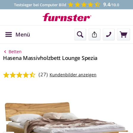
9.4
Testsieger bei Computer Bild
/10.0
Menü
Kontakt
Betten
Hasena Massivholzbett Lounge Spezia
(27)
Durchschnittliche Bewertung von 4.78 von 5 Sternen
Kundenbilder anzeigen
Bildergalerie überspringen