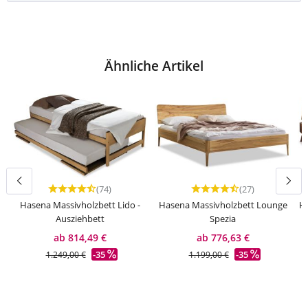
Ähnliche Artikel
(74)
(27)
Durchschnittliche Bewertung von 4.81 von 5 Sternen
Durchschnittliche Bewert
Hasena Massivholzbett Lido -
Hasena Massivholzbett Lounge
Ha
Ausziehbett
Spezia
ab 814,49 €
ab 776,63 €
-35
-35
1.249,00 €
1.199,00 €