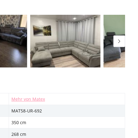
Mehr von Matex
MAT58-UR-692
350 cm
268 cm