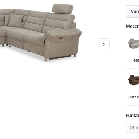
Var
Mater
690
690 H
6082 
6082
Funkt