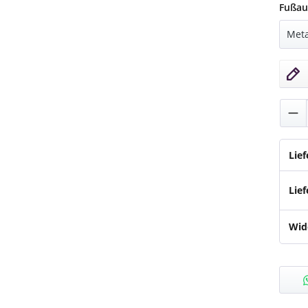
Fußau
Pro
Lie
Lief
Wid