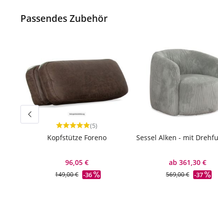
Passendes Zubehör
(5)
Durchschnittliche Bewertung von 5 von 5 Sternen
Kopfstütze Foreno
Sessel Alken - mit Drehf
96,05 €
ab 361,30 €
-36
-37
149,00 €
569,00 €