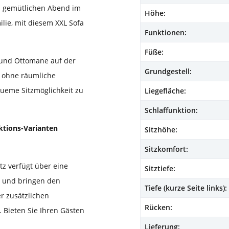
n gemütlichen Abend im
Höhe:
lie, mit diesem XXL Sofa
Funktionen:
Füße:
 und Ottomane auf der
Grundgestell:
en ohne räumliche
ueme Sitzmöglichkeit zu
Liegefläche:
Schlaffunktion:
ktions-Varianten
Sitzhöhe:
Sitzkomfort:
atz verfügt über eine
Sitztiefe:
t und bringen den
Tiefe (kurze Seite links):
er zusätzlichen
Rücken:
. Bieten Sie Ihren Gästen
Lieferung: