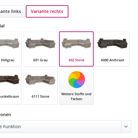
iante links
Variante rechts
auswählen
ial
692 Stone
 Hellgrau
691 Grau
6080 Anthrazit
692 Stone
ellgrau
691 Grau
6080 Anthrazit
Weitere Stoffe und
Dunkelbraun
6111 Stone
Farben
 Dunkelbraun
6111 Stone
auswählen
ionen