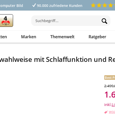
Computer Bild
90.000 zufriedene Kunden
tten
Marken
Themenwelt
Ratgeber
wahlweise mit Schlaffunktion und Re
Best P
2.499,
1.
inkl.
L
woa