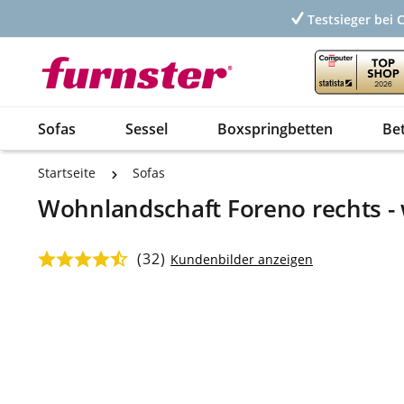
Testsieger bei 
Sofas
Sessel
Boxspringbetten
Be
Startseite
Sofas
Wohnlandschaft Foreno rechts - 
(32)
Durchschnittliche Bewertung von 4.6 von 5 Sternen
Kundenbilder anzeigen
Bildergalerie überspringen