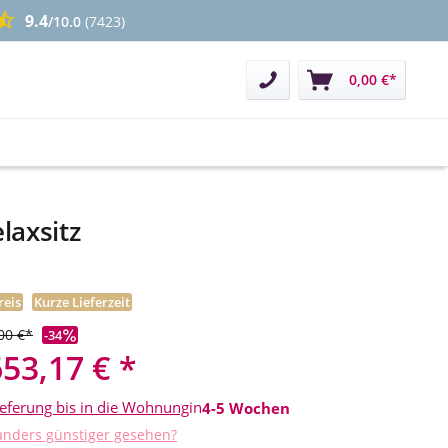
9.4
/10.0
(7423)
Kontakt
0,00 €*
laxsitz
reis
Kurze Lieferzeit
00 €*
-34
653,17 € *
ieferung bis in die Wohnung
in
4-5 Wochen
nders günstiger gesehen?