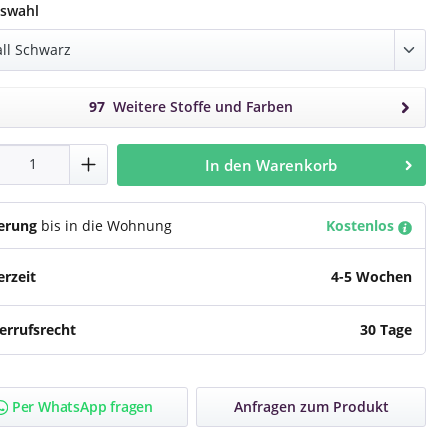
auswählen
swahl
97
Weitere Stoffe und Farben
dukt Anzahl: Gib den gewünschten Wert e
In den Warenkorb
ferung
bis in die Wohnung
Kostenlos
erzeit
4-5 Wochen
errufsrecht
30 Tage
Per WhatsApp fragen
Anfragen zum Produkt