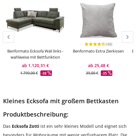
(48)
Durchschnittliche Bewert
Benformato Ecksofa Wali links -
Benformato Extra Zierkissen
Be
wahlweise mit Bettfunktion
ab 1.120,31 €
ab 25,48 €
-38
-35
1.799,00 €
39,00 €
Kleines Ecksofa mit großem Bettkasten
Produktbeschreibung:
Das
Ecksofa Zotti
ist ein sehr kleines Modell und eignet sich
besonders für Wohnräume mit wenig verfügbarem Platz. Die