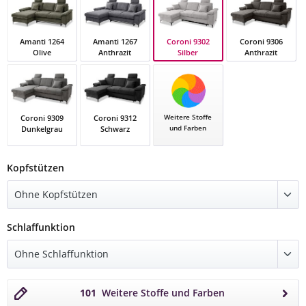
Coroni 9302
Amanti 1264
Amanti 1267
Coroni 9306
Silber
Olive
Anthrazit
Anthrazit
Coroni 9302 Silber
Amanti 1264 Olive
Amanti 1267 Anthrazit
Coroni 9306 Ant
Weitere Stoffe
Coroni 9309
Coroni 9312
und Farben
Dunkelgrau
Schwarz
Coroni 9309 Dunkelgrau
Coroni 9312 Schwarz
auswählen
Kopfstützen
auswählen
Schlaffunktion
101
Weitere Stoffe und Farben