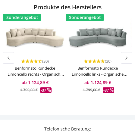
Produkte des Herstellers
Sonderangebot
Sonderangebot
(30)
(30)
Durchschnittliche Bewertung von 4.83 von 5 Sternen
Durchschnittliche Bewert
Benformato Rundecke
Benformato Rundecke
B
Limoncello rechts - Organische
Limoncello links - Organische
Form
Form
ab 1.124,89 €
ab 1.124,89 €
-37
-37
1.799,00 €
1.799,00 €
Telefonische Beratung: